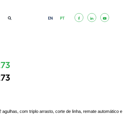
EN
PT
273
273
agulhas, com triplo arrasto, corte de linha, remate automático e