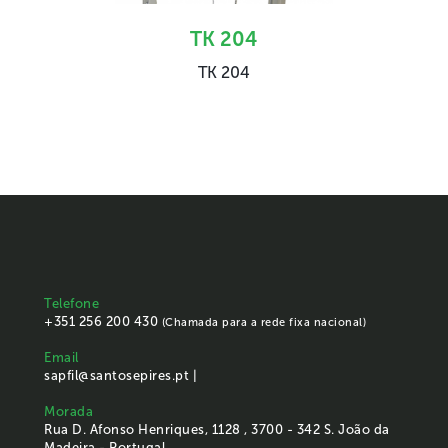
TK 204
TK 204
Telefone
+351 256 200 430
(Chamada para a rede fixa nacional)
Email
sapfil@santosepires.pt |
Morada
Rua D. Afonso Henriques, 1128 , 3700 - 342 S. João da
Madeira - Portugal