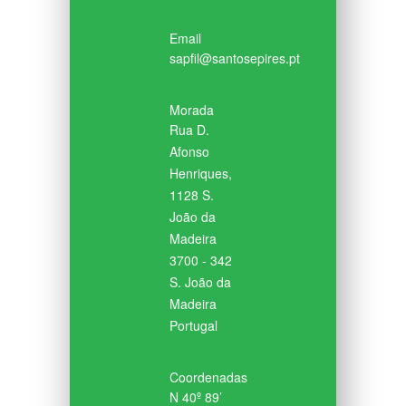
Email
sapfil@santosepires.pt
Morada
Rua D.
Afonso
Henriques,
1128 S.
João da
Madeira
3700 - 342
S. João da
Madeira
Portugal
Coordenadas
N 40º 89’