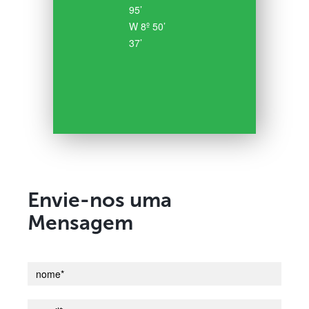
95’
W 8º 50’
37’
Envie-nos uma
Mensagem