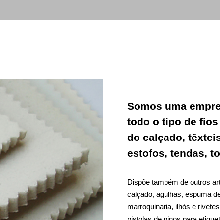
Somos uma empres
todo o tipo de fio
do calçado, têxtei
estofos, tendas, to
Dispõe também de outros arti
calçado, agulhas, espuma de p
marroquinaria, ilhós e rivetes
pistolas de pinos para etiquet