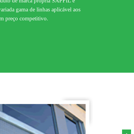
oduto de marca própria SAPFIL e
riada gama de linhas aplicável aos
om preço competitivo.