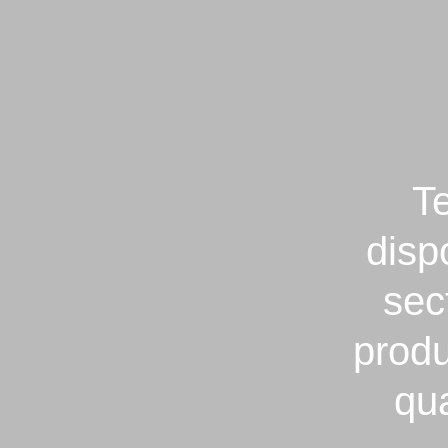
T
disp
sec
prod
qua