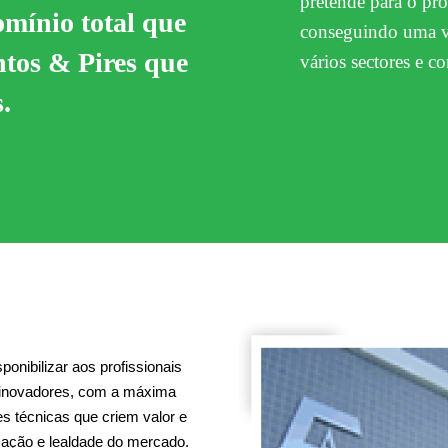
pretende para o pr
omínio total que
conseguindo uma va
ntos & Pires que
vários sectores e c
.
onibilizar aos profissionais
 inovadores, com a máxima
es técnicas que criem valor e
ização e lealdade do mercado.