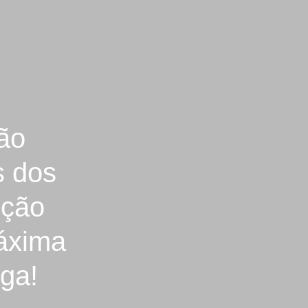
ão
s dos
cção
áxima
ega!