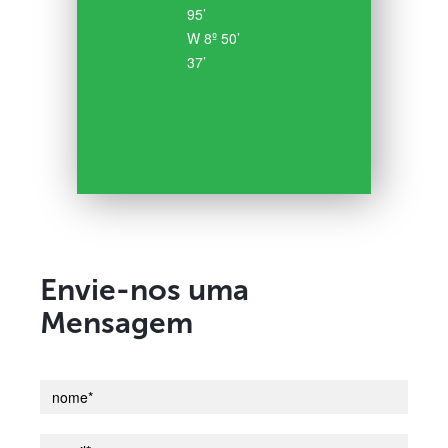
95’
W 8º 50’
37’
Envie-nos uma
Mensagem