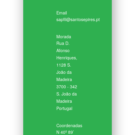
Email
sapfil@santosepires.pt
Morada
Rua D.
Afonso
Henriques,
1128 S.
João da
Madeira
3700 - 342
S. João da
Madeira
Portugal
Coordenadas
N 40º 89’